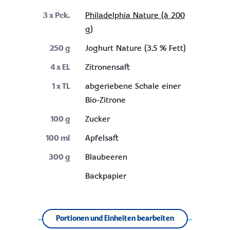
3
x Pck.
Philadelphia Nature (à 200
g)
250
g
Joghurt Nature (3.5 % Fett)
4
x EL
Zitronensaft
1
x TL
abgeriebene Schale einer
Bio-Zitrone
100
g
Zucker
100
ml
Apfelsaft
300
g
Blaubeeren
Backpapier
Portionen und Einheiten bearbeiten