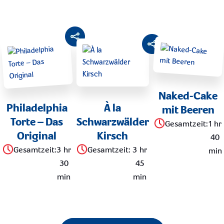
Naked-Cake
Philadelphia
À la
mit Beeren
Torte – Das
Schwarzwälder
Gesamtzeit
:
1 hr
Original
Kirsch
40
Gesamtzeit
:
3 hr
Gesamtzeit
:
3 hr
min
30
45
min
min