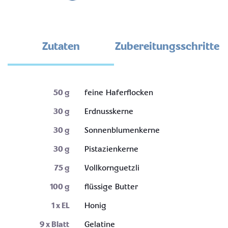
Zutaten
Zubereitungsschritte
50
g
feine Haferflocken
30
g
Erdnusskerne
30
g
Sonnenblumenkerne
30
g
Pistazienkerne
75
g
Vollkornguetzli
100
g
flüssige Butter
1
x EL
Honig
9
x Blatt
Gelatine