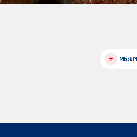
+
Mistä P