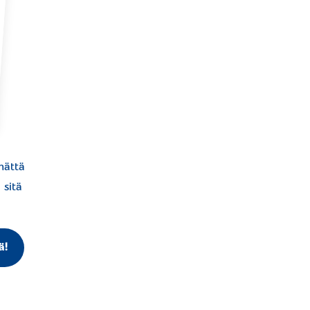
mättä
 sitä
ä!