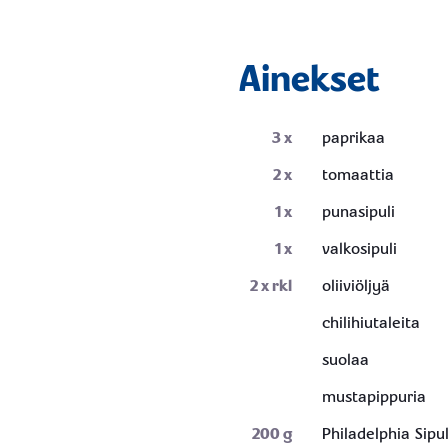
Ainekset
3
x
paprikaa
2
x
tomaattia
1
x
punasipuli
1
x
valkosipuli
2
x rkl
oliiviöljyä
chilihiutaleita
suolaa
mustapippuria
200
g
Philadelphia Sipu