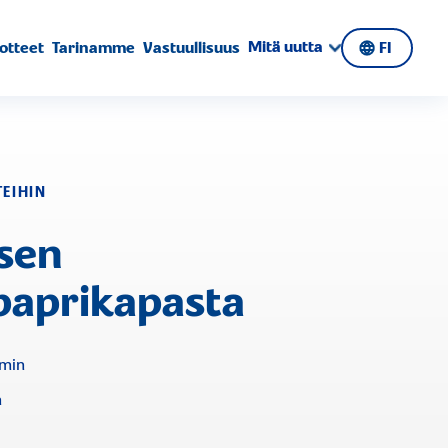
Mitä uutta
otteet
Tarinamme
Vastuullisuus
FI
TEIHIN
isen
paprikapasta
 min
n