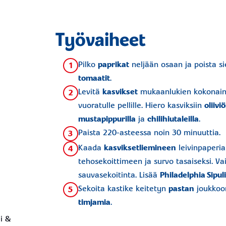
Työvaiheet
Pilko
paprikat
neljään osaan ja poista s
1
tomaatit
.
Levitä
kasvikset
mukaanlukien kokonai
2
vuoratulle pellille. Hiero kasviksiin
oliiviö
mustapippurilla
ja
chilihiutaleilla
.
Paista 220-asteessa noin 30 minuuttia.
3
Kaada
kasvikset
liemineen
leivinpaperi
4
tehosekoittimeen ja survo tasaiseksi. Va
sauvasekoitinta. Lisää
Philadelphia Sipuli
Sekoita kastike keitetyn
pastan
joukkoon
5
timjamia
.
li &