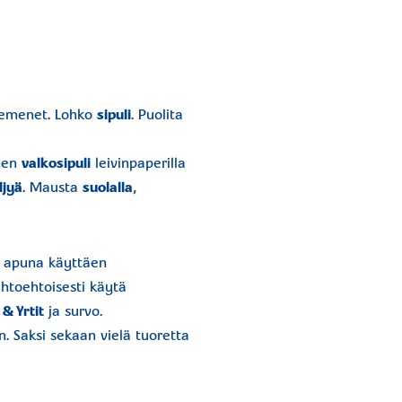
iemenet. Lohko
sipuli
. Puolita
nen
valkosipuli
leivinpaperilla
ljyä
. Mausta
suolalla
,
a apuna käyttäen
ihtoehtoisesti käytä
 & Yrtit
ja survo.
. Saksi sekaan vielä tuoretta