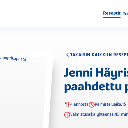
Reseptit
Tu
TAKAISIN KAIKKIIN RESEP
Jenni Häyr
paahdettu 
15
4 annosta
Valmisteluaika:
45 mi
Valmistusaika yhteensä: