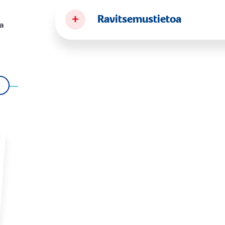
+
Ravitsemustietoa
ia