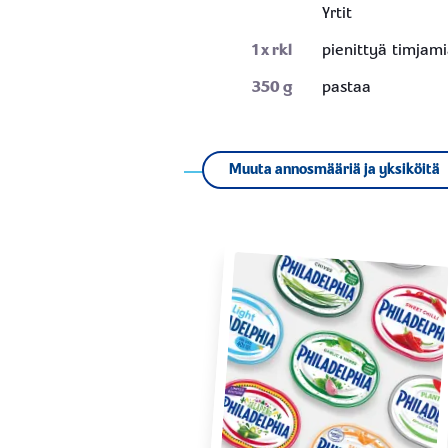
Yrtit
1
x rkl
pienittyä timjam
350
g
pastaa
Muuta annosmääriä ja yksiköitä