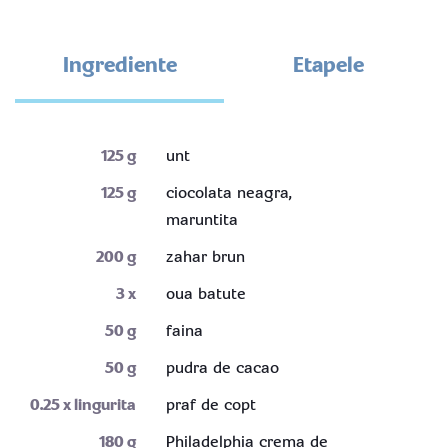
Ingrediente
Etapele
125
g
unt
125
g
ciocolata neagra,
maruntita
200
g
zahar brun
3
x
oua batute
50
g
faina
50
g
pudra de cacao
0.25
x lingurita
praf de copt
180
g
Philadelphia crema de