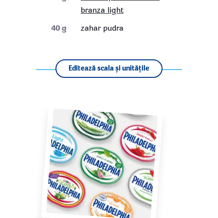
branza light
40
g
zahar pudra
Editează scala și unitățile