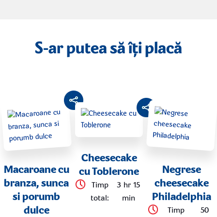
S-ar putea să îți placă
Cheesecake
Macaroane cu
Negrese
cu Toblerone
branza, sunca
cheesecake
Timp
3 hr 15
si porumb
Philadelphia
total
:
min
dulce
Timp
50