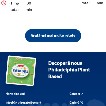
total
:
min
Timp
30
total
:
min
Arată-mi mai multe rețete
Decoperă noua
Philadelphia Plant
Based
Harta site-ului
Contact
Întrebări adresate frecvent
Carieră