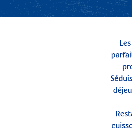
Les
parfa
pr
Séduis
déjeu
Rest
cuiss