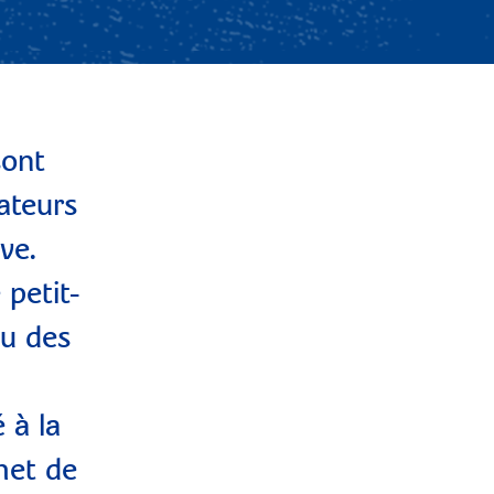
sont
ateurs
ve.
 petit-
ou des
 à la
met de