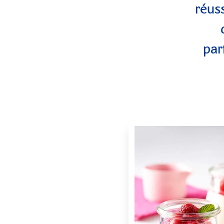
réus
par