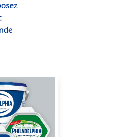
posez
t
ande