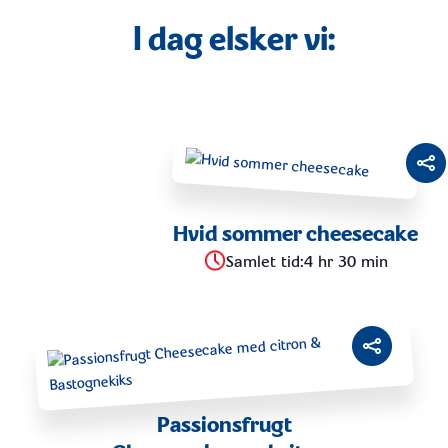
PLANT BASED
PASTA
I dag elsker vi:
MORGENMAD/BRUNCH
LAKTOSEFRI
TACO
FROKOST
SAUCER
AFTENSMAD
SALAT
GRILL
Hvid sommer cheesecake
Samlet tid
:
4 hr 30 min
TAPAS
SET PÅ TV
VEGETARISK
DESSERT
Passionsfrugt