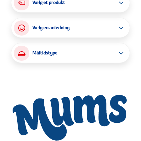
Vælg et produkt
Vælg en anledning
HVIDLØG & URTER
Måltidstype
LØG & URTER
SUPPE
PURLØG
KØD & FUGL
HVERDAG
ORIGINAL
FISK
WEEKEND
LIGHT
KARTOFFEL
BUFFET