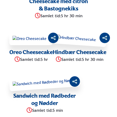
Cheesecake med citron
CHEESECAKE
& Bastognekiks
Samlet tid
:
5 hr 30 min
FORRET
MELLEMMÅLTID
Oreo Cheesecake
Hindbær Cheesecake
HOVEDRET
Samlet tid
:
5 hr
Samlet tid
:
5 hr 30 min
BAGEL
Sandwich med Rødbeder
og Nødder
Samlet tid
:
5 min