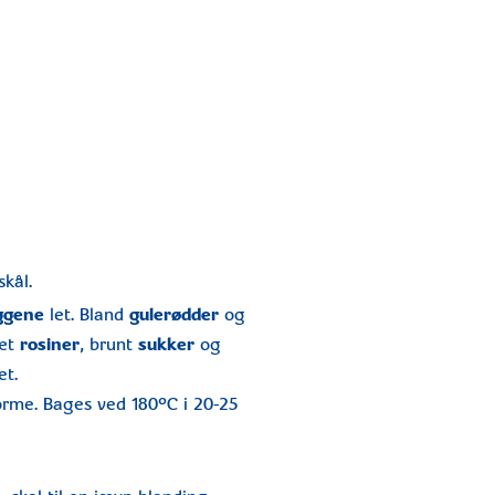
skål.
ggene
let. Bland
gulerødder
og
sæt
rosiner
, brunt
sukker
og
et.
forme. Bages ved 180°C i 20-25