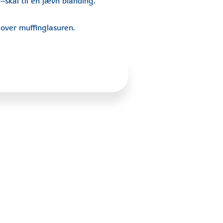
–skal til en jævn blanding.
over muffinglasuren.