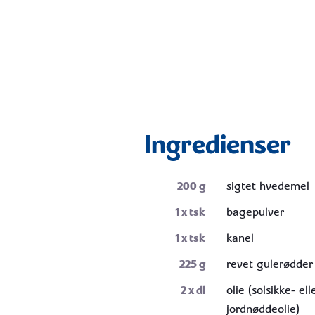
Ingredienser
200
g
sigtet hvedemel
1
x tsk
bagepulver
1
x tsk
kanel
225
g
revet gulerødder
2
x dl
olie (solsikke- ell
jordnøddeolie)