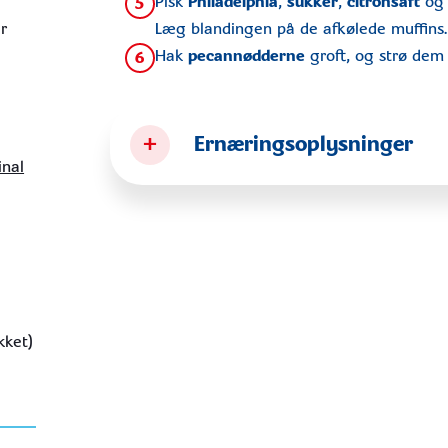
Pisk
Philadelphia
,
sukker
,
citronsaft
og 
5
er
Læg blandingen på de afkølede muffins.
Hak
pecannødderne
groft, og strø dem 
6
+
Ernæringsoplysninger
inal
kket)