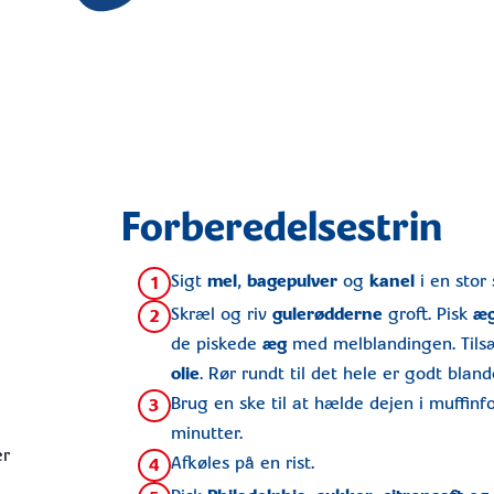
Forberedelsestrin
Sigt
mel
,
bagepulver
og
kanel
i en stor 
1
Skræl og riv
gulerødderne
groft. Pisk
æ
2
de piskede
æg
med melblandingen. Til
olie
. Rør rundt til det hele er godt bland
Brug en ske til at hælde dejen i muffin
3
minutter.
er
Afkøles på en rist.
4