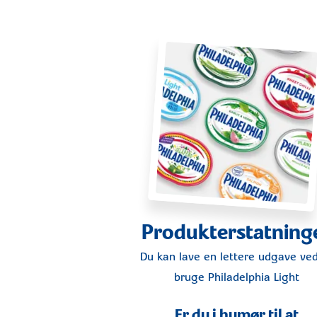
Produkterstatning
Du kan lave en lettere udgave ved
bruge
Philadelphia Light
Er du i humør til at