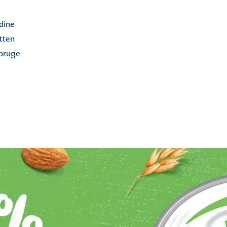
dine
tten
nbruge