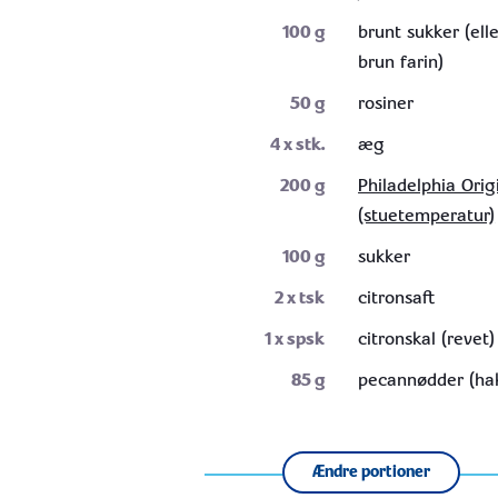
100
g
brunt sukker (ell
brun farin)
50
g
rosiner
4
x stk.
æg
200
g
Philadelphia Orig
(stuetemperatur)
100
g
sukker
2
x tsk
citronsaft
1
x spsk
citronskal (revet)
85
g
pecannødder (ha
Ændre portioner