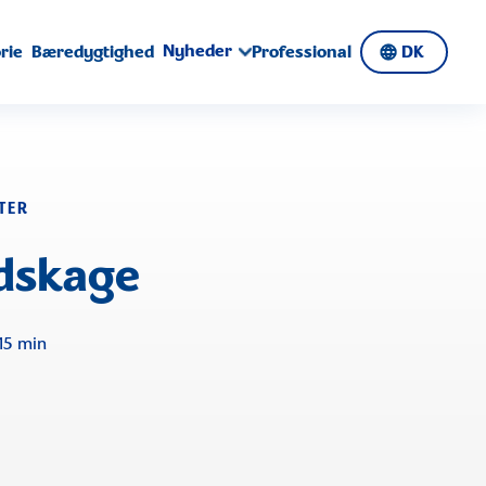
Nyheder
rie
Bæredygtighed
Professional
DK
FTER
ds­kage
15 min